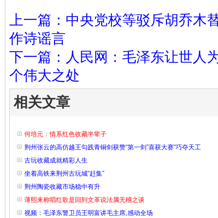
上一篇：中央党校等驳斥胡乔木
作诗谣言
下一篇：人民网：毛泽东让世人
个伟大之处
相关文章
何培元：情系红色收藏半辈子
荆州张云的高仿越王勾践青铜剑获赞“第一剑”喜获大赛“巧夺天工
古玩收藏成就精彩人生
坐着高铁来荆州古玩城“赶集”
荆州陶瓷收藏市场稳中有升
薄熙来称唱红歌是回到文革说法属无稽之谈
视频：毛泽东警卫员王明富讲毛主席,感动全场