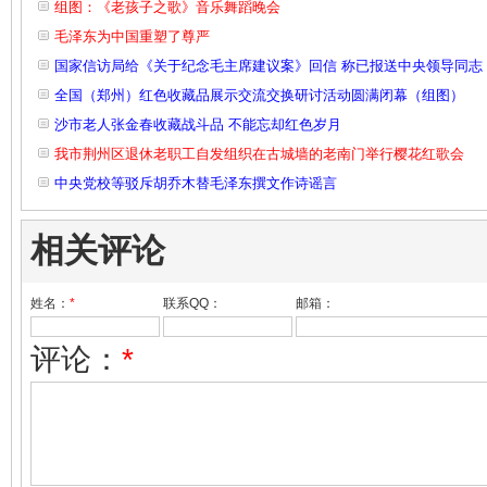
组图：《老孩子之歌》音乐舞蹈晚会
毛泽东为中国重塑了尊严
国家信访局给《关于纪念毛主席建议案》回信 称已报送中央领导同志
全国（郑州）红色收藏品展示交流交换研讨活动圆满闭幕（组图）
沙市老人张金春收藏战斗品 不能忘却红色岁月
我市荆州区退休老职工自发组织在古城墙的老南门举行樱花红歌会
中央党校等驳斥胡乔木替毛泽东撰文作诗谣言
相关评论
姓名：
*
联系QQ：
邮箱：
评论：
*