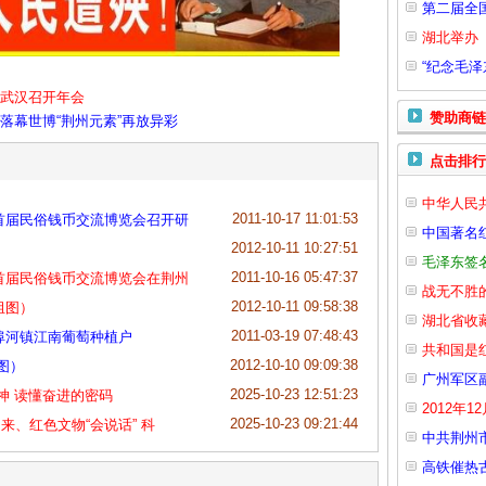
第二届全
湖北举办
“纪念毛泽
武汉召开年会
赞助商链
落幕世博“荆州元素”再放异彩
点击排行
中华人民
2011-10-17 11:01:53
首届民俗钱币交流博览会召开研
中国著名
2012-10-11 10:27:51
毛泽东签名
2011-10-16 05:47:37
首届民俗钱币交流博览会在荆州
战无不胜
2012-10-11 09:58:38
组图）
湖北省收
2011-03-19 07:48:43
埠河镇江南葡萄种植户
共和国是
2012-10-10 09:09:38
图）
广州军区
2025-10-23 12:51:23
神 读懂奋进的密码
2012年
2025-10-23 09:21:44
来、红色文物“会说话” 科
中共荆州
高铁催热