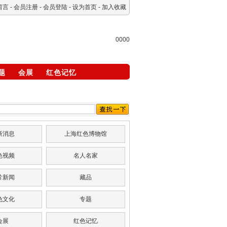
留言
-
会员注册
-
会员登陆
-
设为首页
-
加入收藏
0000
题
会展
红色记忆
新消息
上海红色博物馆
色视频
名人名家
片新闻
藏品
色文化
专题
会展
红色记忆