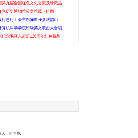
园第九届全国红色文化交流及珍藏品
红色历史博物馆珍贵馆藏（组图）
银行总行工会主席陈世强参观韶山
计算机科学学院班级英文歌曲大合唱
《纪念毛泽东诞辰120周年红色藏品
负责人：何老师.