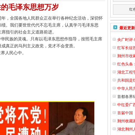
胜的毛泽东思想万岁
红
周年，全国各地人民群众正在举行各种纪念活动，深切怀
伟绩。我们要世世代代不忘毛主席，认真学习毛泽东思
最近更新
主席指引的社会主义道路前进。
华民族的灵魂。只有以毛泽东思想作指导，按照毛主席
央广时评
设成真正的马列主义政党，党才不会变质。
红军长征胜
界人民心中。
荆州市收
红色头条
湖北工程
共和国是
中华人民
首都各界
中红委广
首届中国
荆州收藏
湖北荆州