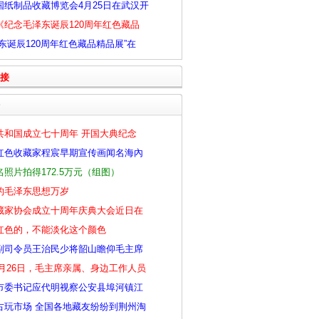
国纸制品收藏博览会4月25日在武汉开
《纪念毛泽东诞辰120周年红色藏品
东诞辰120周年红色藏品精品展”在
接
共和国成立七十周年 开国大典纪念
红色收藏家程宸早期宣传画闻名海內
照片拍得172.5万元（组图）
的毛泽东思想万岁
藏家协会成立十周年庆典大会近日在
红色的，不能淡化这个颜色
副司令员王治民少将韶山瞻仰毛主席
12月26日，毛主席亲属、身边工作人员
市委书记应代明视察公安县埠河镇江
古玩市场 全国各地藏友纷纷到荆州淘