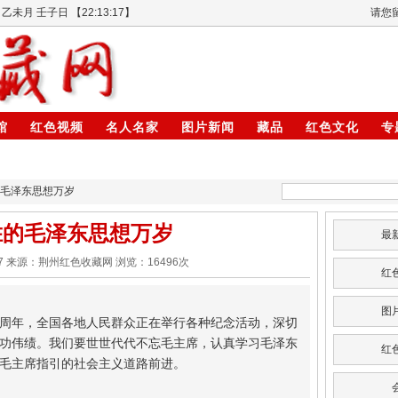
乙未月 壬子日 【
22:13:17
】
请您
馆
红色视频
名人名家
图片新闻
藏品
红色文化
专
的毛泽东思想万岁
胜的毛泽东思想万岁
最
:18:27 来源：荆州红色收藏网 浏览：
16496
次
红
图
周年，全国各地人民群众正在举行各种纪念活动，深切
功伟绩。我们要世世代代不忘毛主席，认真学习毛泽东
红
着毛主席指引的社会主义道路前进。