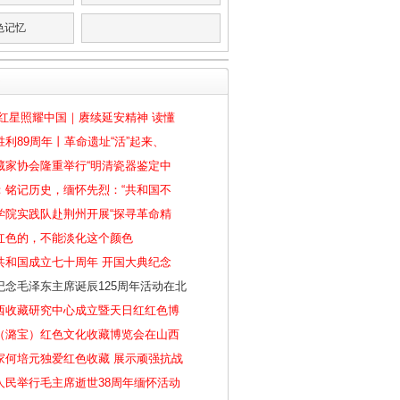
色记忆
·红星照耀中国｜赓续延安精神 读懂
利89周年丨革命遗址“活”起来、
藏家协会隆重举行“明清瓷器鉴定中
：铭记历史，缅怀先烈：“共和国不
学院实践队赴荆州开展“探寻革命精
红色的，不能淡化这个颜色
共和国成立七十周年 开国大典纪念
纪念毛泽东主席诞辰125周年活动在北
西收藏研究中心成立暨天日红红色博
（潞宝）红色文化收藏博览会在山西
家何培元独爱红色收藏 展示顽强抗战
人民举行毛主席逝世38周年缅怀活动