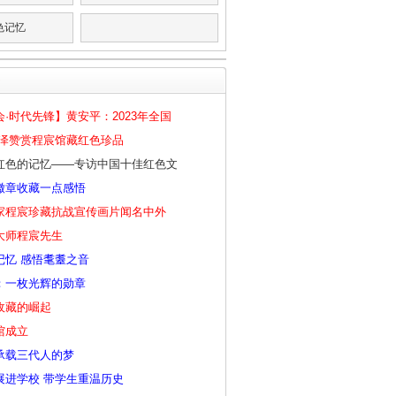
色记忆
·时代先锋】黄安平：2023年全国
华泽赞赏程宸馆藏红色珍品
红色的记忆——专访中国十佳红色文
徽章收藏一点感悟
家程宸珍藏抗战宣传画片闻名中外
大师程宸先生
记忆 感悟耄耋之音
：一枚光辉的勋章
收藏的崛起
馆成立
承载三代人的梦
展进学校 带学生重温历史