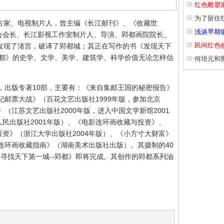
红色雕塑
为了留住
古家、电视制片人，曾主编《长江邮刊》、《收藏世
浅谈早期
会会长、长江影视工作室制片人、导演、郢都画院院长、
民间红色
发现了渚宫，破译了郢都城；其正在写作的书《发现天下
-郢都》的史学、文学、美学、建筑学、科学价值无论怎样估
何培元和
，出版专著10部，主要有：《来自集邮王国的秘密报告》
纪邮票大战》（百花文艺出版社1999年版，参加北京
》（江苏文艺出版社2000年版，进入中国文学新馆2001
民出版社2001年版）、《电影连环画收藏与投资》、
资》（浙江大学出版社2004年版）、《小方寸大财富》
国连环画收藏指南》（湖南美术出版社出版）。其摄制的40
《寻找天下第一城--郢都》即将完成。其创作的郢都系列油