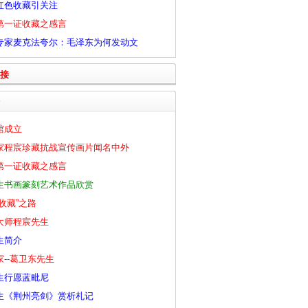
红色收藏引关注
第一证收藏之感言
专家麦克法夸尔：毛泽东为何发动文
接
馆成立
家程宸珍藏抗战宣传画片闻名中外
第一证收藏之感言
生书画篆刻艺术作品欣赏
收藏”之路
大师程宸先生
生简介
--葛卫东先生
生行愿蓝毗尼
生《荆州亮剑》赏析札记