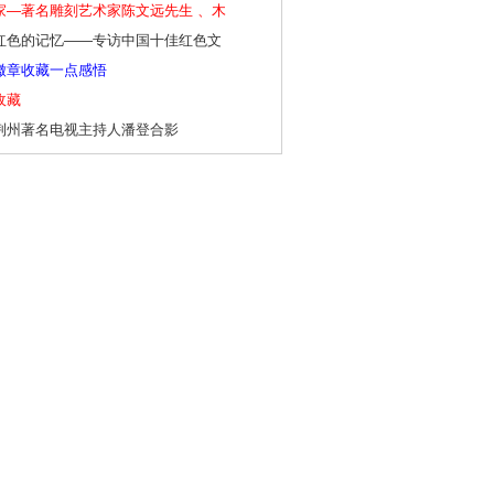
家—著名雕刻艺术家陈文远先生 、木
红色的记忆——专访中国十佳红色文
徽章收藏一点感悟
收藏
荆州著名电视主持人潘登合影