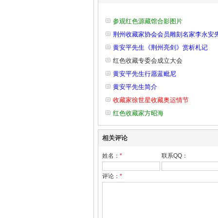
参观红色源藏馆合影图片
荆州收藏家协会会员雕刻名家李永安
黄安平先生《荆州亮剑》赏析札记
红色收藏专委会成立大会
黄安平先生行愿蓝毗尼
黄安平先生简介
收藏家徐世星收藏奥运情节
红色收藏家方昭海
相关评论
姓名：
*
联系QQ：
评论：
*