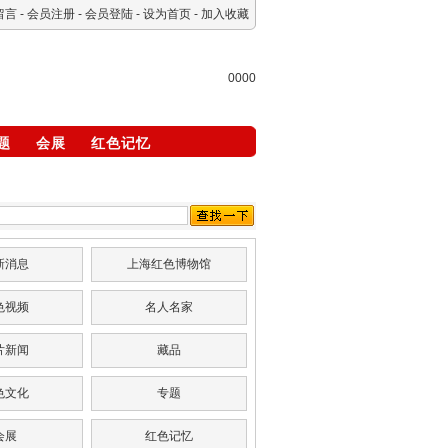
留言
-
会员注册
-
会员登陆
-
设为首页
-
加入收藏
0000
题
会展
红色记忆
新消息
上海红色博物馆
色视频
名人名家
片新闻
藏品
色文化
专题
会展
红色记忆