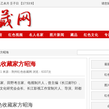
乙未月 壬子日 【
17:53:9
】
请您
馆
红色视频
名人名家
图片新闻
藏品
红色文化
专
家方昭海
色收藏家方昭海
最
:13:31 来源：荆州红色收藏网 浏览：
6337
次
红
家、田野考古家、电视制片人，曾主编《长江邮刊》、
图
文化研究会会长、长江影视工作室制片人、导演、郢都
红
色收藏家方昭海