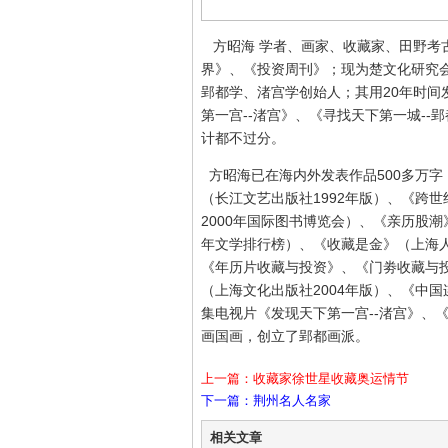
方昭海 学者、画家、收藏家、田野考
界》、《投资周刊》；现为楚文化研究
郢都学、渚宫学创始人；其用20年时间
第一宫--渚宫》、《寻找天下第一城-
计都不过分。
方昭海已在海内外发表作品500多万字
（长江文艺出版社1992年版）、《跨世
2000年国际图书博览会）、《亲历股潮
年文学排行榜）、《收藏是金》（上海人
《年历片收藏与投资》、《门劵收藏与投
（上海文化出版社2004年版）、《中
集电视片《发现天下第一宫--渚宫》、
画国画，创立了郢都画派。
上一篇：收藏家徐世星收藏奥运情节
下一篇：荆州名人名家
相关文章